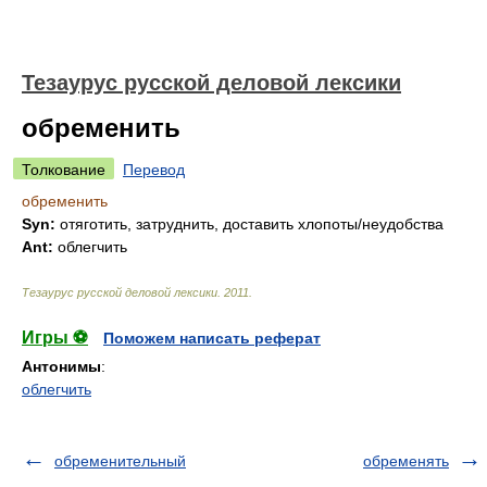
Тезаурус русской деловой лексики
обременить
Толкование
Перевод
обременить
Syn:
отяготить, затруднить, доставить хлопоты/неудобства
Ant:
облегчить
Тезаурус русской деловой лексики
.
2011
.
Игры ⚽
Поможем написать реферат
Антонимы
:
облегчить
обременительный
обременять