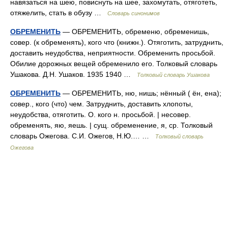
навязаться на шею, повиснуть на шее, захомутать, отяготеть,
отяжелить, стать в обузу …
Словарь синонимов
ОБРЕМЕНИТЬ
— ОБРЕМЕНИТЬ, обременю, обременишь,
совер. (к обременять), кого что (книжн.). Отяготить, затруднить,
доставить неудобства, неприятности. Обременить просьбой.
Обилие дорожных вещей обременило его. Толковый словарь
Ушакова. Д.Н. Ушаков. 1935 1940 …
Толковый словарь Ушакова
ОБРЕМЕНИТЬ
— ОБРЕМЕНИТЬ, ню, нишь; нённый ( ён, ена);
совер., кого (что) чем. Затруднить, доставить хлопоты,
неудобства, отяготить. О. кого н. просьбой. | несовер.
обременять, яю, яешь. | сущ. обременение, я, ср. Толковый
словарь Ожегова. С.И. Ожегов, Н.Ю.… …
Толковый словарь
Ожегова