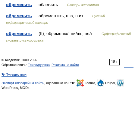
обременить
— облегчить …
Словарь антонимов
обременить
— обремен ить, н ю, н ит …
Русский
орфографический словарь
обременить
— (II), обременю/, ни/шь, ня/т …
Орфографический
словарь русского языка
© Академик, 2000-2026
18+
Обратная связь:
Техподдержка
,
Реклама на сайте
👣 Путешествия
Экспорт словарей на сайты
, сделанные на PHP,
Joomla,
Drupal,
WordPress, MODx.